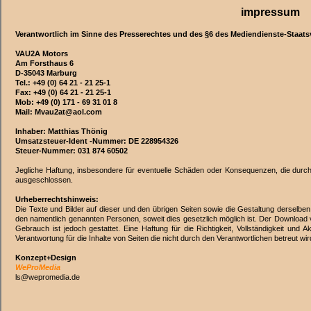
impressum
Verantwortlich im Sinne des Presserechtes und des §6 des Mediendienste-Staats
VAU2A Motors
Am Forsthaus 6
D-35043 Marburg
Tel.: +49 (0) 64 21 - 21 25-1
Fax: +49 (0) 64 21 - 21 25-1
Mob: +49 (0) 171 - 69 31 01 8
Mail:
Mvau2at@aol.com
Inhaber: Matthias Thönig
Umsatzsteuer-Ident -Nummer: DE 228954326
Steuer-Nummer: 031 874 60502
Jegliche Haftung, insbesondere für eventuelle Schäden oder Konsequenzen, die durc
ausgeschlossen.
Urheberrechtshinweis:
Die Texte und Bilder auf dieser und den übrigen Seiten sowie die Gestaltung derselb
den namentlich genannten Personen, soweit dies gesetzlich möglich ist. Der Download 
Gebrauch ist jedoch gestattet. Eine Haftung für die Richtigkeit, Vollständigkeit und 
Verantwortung für die Inhalte von Seiten die nicht durch den Verantwortlichen betreut w
Konzept+Design
WeProMedia
ls@wepromedia.de